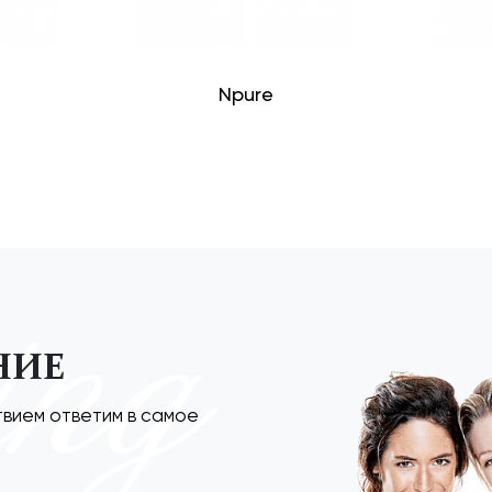
Npure
ing
НИЕ
твием ответим в самое